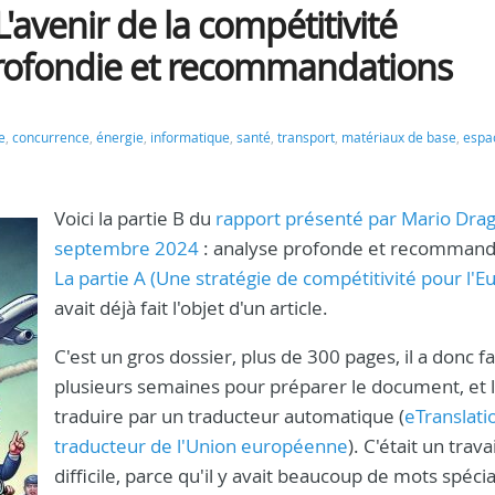
L'avenir de la compétitivité
rofondie et recommandations
e
,
concurrence
,
énergie
,
informatique
,
santé
,
transport
,
matériaux de base
,
espa
Voici la partie B du
rapport présenté par Mario Drag
septembre 2024
: analyse profonde et recommand
La partie A (Une stratégie de compétitivité pour l'E
avait déjà fait l'objet d'un article.
C'est un gros dossier, plus de 300 pages, il a donc fa
plusieurs semaines pour préparer le document, et l
traduire par un traducteur automatique (
eTranslatio
traducteur de l'Union européenne
). C'était un travai
difficile, parce qu'il y avait beaucoup de mots spécia