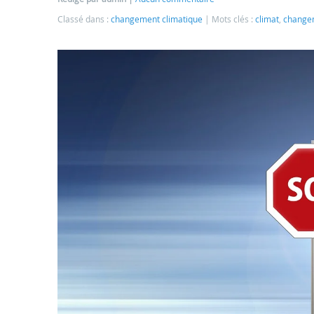
Classé dans :
changement climatique
Mots clés :
climat
,
changem