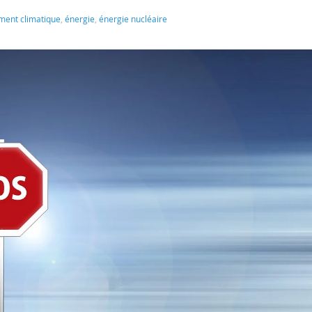
ent climatique
,
énergie
,
énergie nucléaire