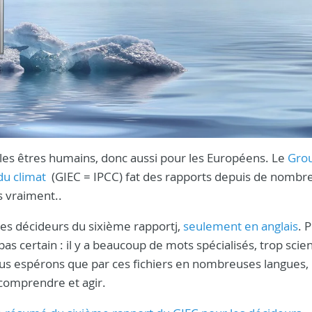
les êtres humains, donc aussi pour les Européens. Le
Gro
du climat
(GIEC = IPCC) fat des rapports depuis de nombr
s vraiment..
les décideurs du sixième rapportj,
seulement en anglais
. 
pas certain : il y a beaucoup de mots spécialisés, trop scie
 espérons que par ces fichiers en nombreuses langues, 
 comprendre et agir.