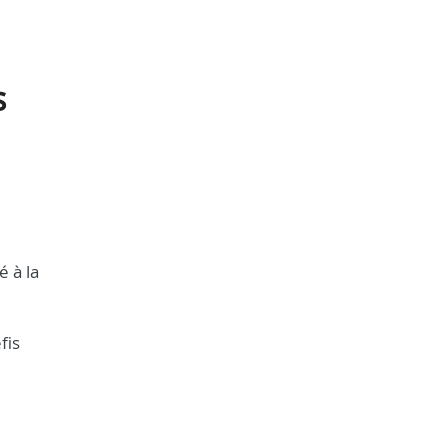
s
é à la
fis