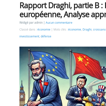
Rapport Draghi, partie B : 
européenne, Analyse app
Rédigé par admin
Aucun commentaire
Classé dans :
économie
Mots clés :
économie
,
Draghi
,
croissanc
investissement
,
défense