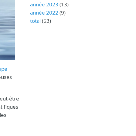
année 2023
(13)
année 2022
(9)
total
(53)
upe
euses
Peut-être
ntifiques
les