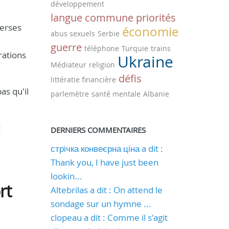
développement
langue commune
priorités
verses
économie
abus sexuels
Serbie
guerre
téléphone
Turquie
trains
rations
Ukraine
Médiateur
religion
défis
littératie financière
as qu'il
parlemètre
santé mentale
Albanie
t
DERNIERS COMMENTAIRES
стрічка конвеєрна ціна a dit :
Thank you, I have just been
lookin...
rt
Altebrilas a dit : On attend le
sondage sur un hymne ...
clopeau a dit : Comme il s'agit