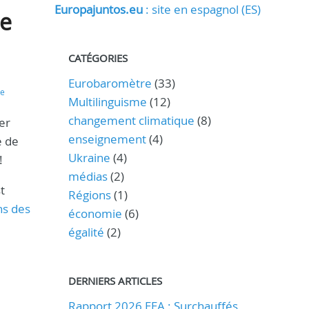
Europajuntos.eu
: site en espagnol (ES)
de
CATÉGORIES
Eurobaromètre
(33)
ie
Multilinguisme
(12)
changement climatique
(8)
er
enseignement
(4)
e de
Ukraine
(4)
!
médias
(2)
t
Régions
(1)
ns des
économie
(6)
égalité
(2)
DERNIERS ARTICLES
Rapport 2026 EEA : Surchauffés