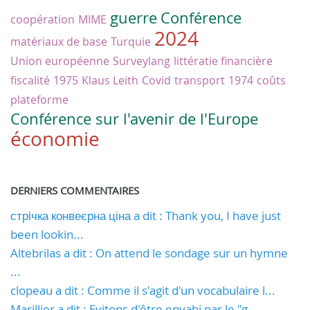
guerre
Conférence
coopération
MIME
2024
matériaux de base
Turquie
Union européenne
Surveylang
littératie financière
fiscalité
1975
Klaus Leith
Covid
transport
1974
coûts
plateforme
Conférence sur l'avenir de l'Europe
économie
DERNIERS COMMENTAIRES
стрічка конвеєрна ціна a dit : Thank you, I have just
been lookin...
Altebrilas a dit : On attend le sondage sur un hymne
...
clopeau a dit : Comme il s'agit d'un vocabulaire l...
Marillier a dit : Evitons d'être envahi par le "g...