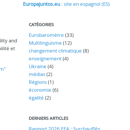
Europajuntos.eu
: site en espagnol (ES)
CATÉGORIES
Eurobaromètre
(33)
lity and
Multilinguisme
(12)
ilité et
changement climatique
(8)
enseignement
(4)
Ukraine
(4)
um"
médias
(2)
Régions
(1)
économie
(6)
égalité
(2)
DERNIERS ARTICLES
Rapport 2026 EEA : Surchauffés