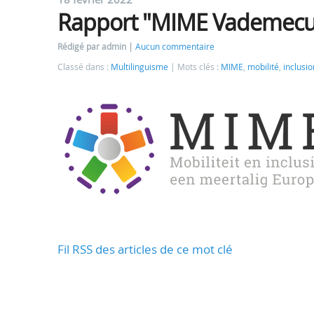
Rapport "MIME Vademec
Rédigé par admin
Aucun commentaire
Classé dans :
Multilinguisme
Mots clés :
MIME
,
mobilité
,
inclusio
Fil RSS des articles de ce mot clé