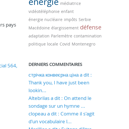
énergie
médiatrice
vidéotéléphonie
enfant
énergie nucléaire
impôts
Serbie
urs pays
défense
Macédoine
élargissement
adaptation
Parlemètre
contamination
politique locale
Covid
Montenegro
DERNIERS COMMENTAIRES
ial 564,
стрічка конвеєрна ціна a dit :
Thank you, I have just been
lookin...
Altebrilas a dit : On attend le
sondage sur un hymne ...
clopeau a dit : Comme il s'agit
d'un vocabulaire l...