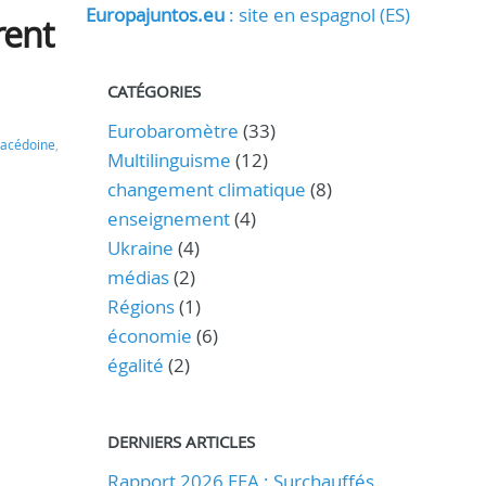
Europajuntos.eu
: site en espagnol (ES)
rent
CATÉGORIES
Eurobaromètre
(33)
acédoine
,
Multilinguisme
(12)
changement climatique
(8)
enseignement
(4)
Ukraine
(4)
médias
(2)
Régions
(1)
économie
(6)
égalité
(2)
DERNIERS ARTICLES
Rapport 2026 EEA : Surchauffés