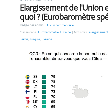
Elargissement de l'Union 
quoi ? (Eurobaromètre spéc
Rédigé par admin
Aucun commentaire
Classé dans :
Eurobaromètre
,
Ukraine
Mots clés :
élargissemen
Serbie
,
Turquie
,
Ukraine