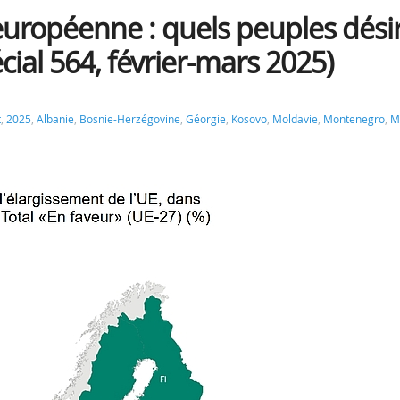
européenne : quels peuples dési
ial 564, février-mars 2025)
t
,
2025
,
Albanie
,
Bosnie-Herzégovine
,
Géorgie
,
Kosovo
,
Moldavie
,
Montenegro
,
M