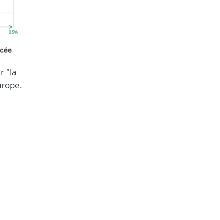
r "la
urope.