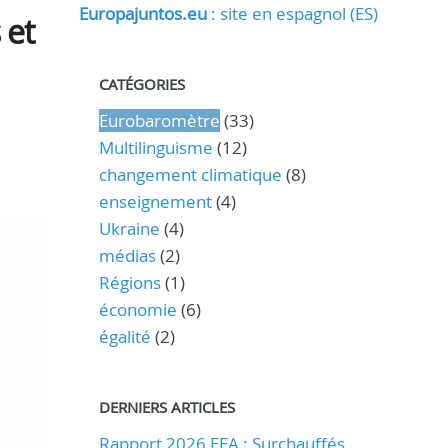
Europajuntos.eu
: site en espagnol (ES)
 et
CATÉGORIES
Eurobaromètre
(33)
Multilinguisme
(12)
changement climatique
(8)
enseignement
(4)
Ukraine
(4)
médias
(2)
Régions
(1)
économie
(6)
égalité
(2)
DERNIERS ARTICLES
Rapport 2026 EEA : Surchauffés