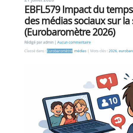
EBFL579 Impact du temps e
des médias sociaux sur la
(Eurobaromètre 2026)
Rédigé par admin
Aucun commentaire
Classé dans :
Eurobaromètre
,
médias
Mots clés :
2026
,
eurobar