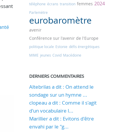
2024
femmes
téléphone
écrans
transition
essant
Parlemètre
eurobaromètre
anté
avenir
Conférence sur l'avenir de l'Europe
politique locale
Estonie
défis énergétiques
MIME
jeunes
Covid
Macédoine
DERNIERS COMMENTAIRES
Altebrilas a dit : On attend le
sondage sur un hymne ...
clopeau a dit : Comme il s'agit
d'un vocabulaire l...
Marillier a dit : Evitons d'être
envahi par le "g...