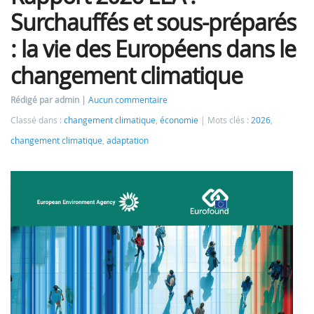
Surchauffés et sous-préparés
: la vie des Européens dans le
changement climatique
Rédigé par admin
Aucun commentaire
Classé dans :
changement climatique
,
économie
Mots clés :
2026
,
changement climatique
,
adaptation