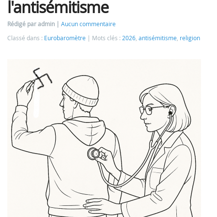
l'antisémitisme
Rédigé par admin
Aucun commentaire
Classé dans :
Eurobaromètre
Mots clés :
2026
,
antisémitisme
,
religion