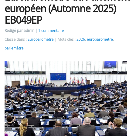
européen (Automne 2025)
EB049EP
Rédigé par admin
1 commentaire
Classé dans :
Eurobaromètre
Mots clés :
2026
,
eurobaromètre
,
parlemètre