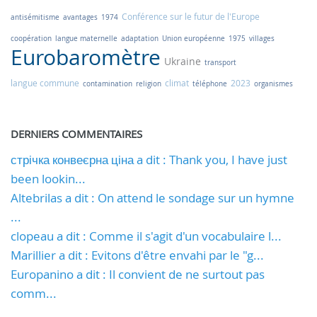
Conférence sur le futur de l'Europe
antisémitisme
avantages
1974
coopération
langue maternelle
adaptation
Union européenne
1975
villages
Eurobaromètre
Ukraine
transport
langue commune
climat
2023
contamination
religion
téléphone
organismes
DERNIERS COMMENTAIRES
стрічка конвеєрна ціна a dit : Thank you, I have just
been lookin...
Altebrilas a dit : On attend le sondage sur un hymne
...
clopeau a dit : Comme il s'agit d'un vocabulaire l...
Marillier a dit : Evitons d'être envahi par le "g...
Europanino a dit : Il convient de ne surtout pas
comm...