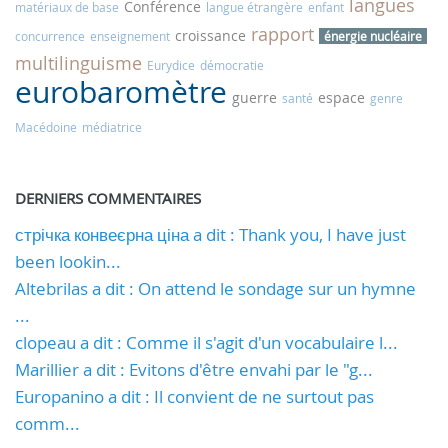
langues
Conférence
matériaux de base
langue étrangère
enfant
rapport
croissance
concurrence
enseignement
énergie nucléaire
multilinguisme
Eurydice
démocratie
eurobaromètre
guerre
espace
santé
genre
Macédoine
médiatrice
DERNIERS COMMENTAIRES
стрічка конвеєрна ціна a dit : Thank you, I have just
been lookin...
Altebrilas a dit : On attend le sondage sur un hymne
...
clopeau a dit : Comme il s'agit d'un vocabulaire l...
Marillier a dit : Evitons d'être envahi par le "g...
Europanino a dit : Il convient de ne surtout pas
comm...