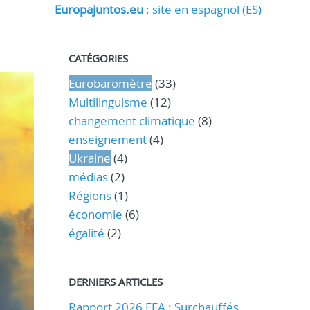
Europajuntos.eu
: site en espagnol (ES)
CATÉGORIES
Eurobaromètre
(33)
Multilinguisme
(12)
changement climatique
(8)
enseignement
(4)
Ukraine
(4)
médias
(2)
Régions
(1)
économie
(6)
égalité
(2)
DERNIERS ARTICLES
Rapport 2026 EEA : Surchauffés