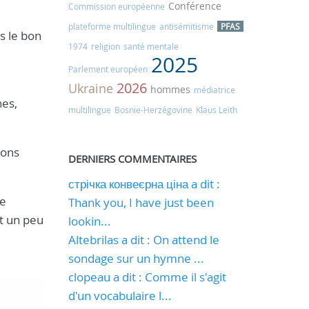
Conférence
Commission européenne
plateforme multilingue
antisémitisme
PFAS
s le bon
1974
religion
santé mentale
2025
Parlement européen
2026
Ukraine
hommes
médiatrice
hes,
multilingue
Bosnie-Herzégovine
Klaus Leith
ions
DERNIERS COMMENTAIRES
стрічка конвеєрна ціна a dit :
ue
Thank you, I have just been
t un peu
lookin...
Altebrilas a dit : On attend le
sondage sur un hymne ...
clopeau a dit : Comme il s'agit
d'un vocabulaire l...