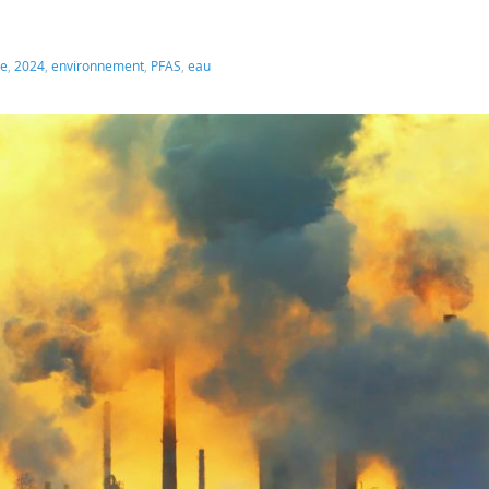
re
,
2024
,
environnement
,
PFAS
,
eau